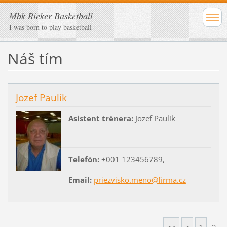
Mbk Rieker Basketball
I was born to play basketball
Náš tím
Jozef Paulík
Asistent trénera:
Jozef Paulík
Telefón:
+001 123456789,
Email:
priezvisko.meno@firma.cz