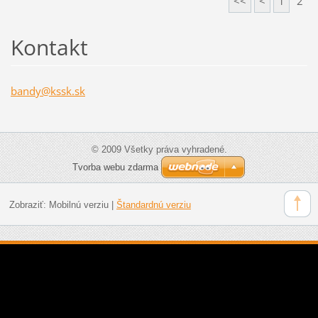
<<
<
1
2
Kontakt
bandy@ks
sk.sk
© 2009 Všetky práva vyhradené.
Tvorba webu zdarma
Zobraziť:
Mobilnú verziu
|
Štandardnú verziu