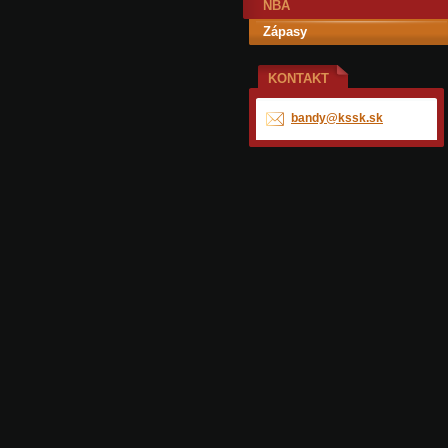
NBA
Zápasy
KONTAKT
bandy@ks
sk.sk