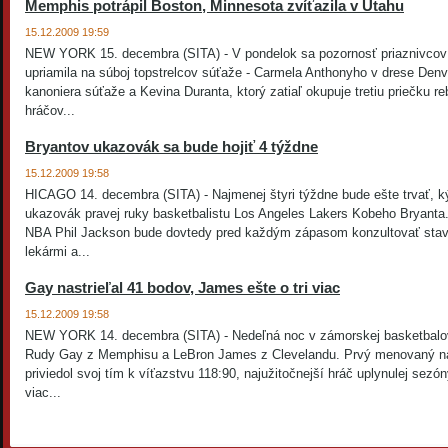
Memphis potrápil Boston, Minnesota zvíťazila v Utahu
15.12.2009 19:59
NEW YORK 15. decembra (SITA) - V pondelok sa pozornosť priaznivcov
upriamila na súboj topstrelcov súťaže - Carmela Anthonyho v drese Denv
kanoniera súťaže a Kevina Duranta, ktorý zatiaľ okupuje tretiu priečku r
hráčov...
Bryantov ukazovák sa bude hojiť 4 týždne
15.12.2009 19:58
HICAGO 14. decembra (SITA) - Najmenej štyri týždne bude ešte trvať, k
ukazovák pravej ruky basketbalistu Los Angeles Lakers Kobeho Bryanta
NBA Phil Jackson bude dovtedy pred každým zápasom konzultovať stav 
lekármi a...
Gay nastrieľal 41 bodov, James ešte o tri viac
15.12.2009 19:58
NEW YORK 14. decembra (SITA) - Nedeľná noc v zámorskej basketbalove
Rudy Gay z Memphisu a LeBron James z Clevelandu. Prvý menovaný nas
priviedol svoj tím k víťazstvu 118:90, najužitočnejší hráč uplynulej sezón
viac...