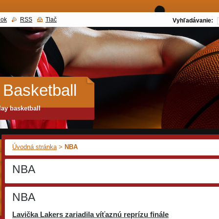
nok
RSS
Tlač
Vyhľadávanie:
 Basketball
lay basketball
Úvodná stránka
>
NBA
NBA
NBA
Lavička Lakers zariadila víťaznú reprízu finále