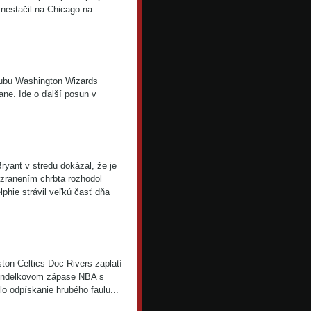
 nestačil na Chicago na
ubu Washington Wizards
rane. Ide o ďalší posun v
yant v stredu dokázal, že je
 zranením chrbta rozhodol
lphie strávil veľkú časť dňa
on Celtics Doc Rivers zaplatí
 pondelkovom zápase NBA s
ilo odpískanie hrubého faulu...