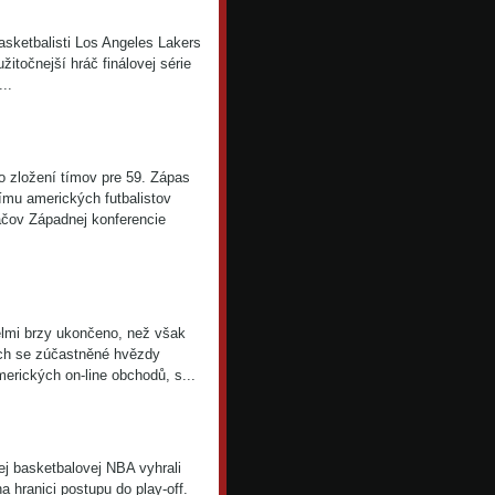
asketbalisti Los Angeles Lakers
itočnejší hráč finálovej série
..
 zložení tímov pre 59. Zápas
tímu amerických futbalistov
áčov Západnej konferencie
elmi brzy ukončeno, než však
ech se zúčastněné hvězdy
erických on-line obchodů, s...
j basketbalovej NBA vyhrali
hranici postupu do play-off.