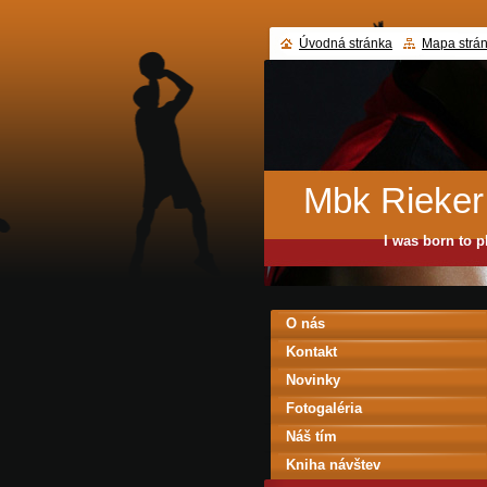
Úvodná stránka
Mapa strá
Mbk Rieker
I was born to p
O nás
Kontakt
Novinky
Fotogaléria
Náš tím
Kniha návštev