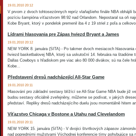
19.01.2010 20:12
V prvom z dvoch tohtosezónnych repríz vlaňajšieho finále NBA obhájili b
pozíciu šampióna víťazstvom 98:92 nad Orlandom. Nepostaral sa oň najuž
Kobe Bryant, ktorý v pondelok premenil iba 4 z 19 striel z poľa a celkovo.
Lídrami hlasovania pre Zápas hviezd Bryant a James
19.01.2010 20:12
NEW YORK 8. januára (SITA) - Po takmer dvoch mesiacoch hlasovania o
hviezd basketbalovej NBA, ktorý sa uskutoční 14. februára na štadióne 
Dallas Cowboys s hľadiskom pre viac ako 80 000 divákov, sú na čele hr
Kobe...
Představení dresů nadcházející All-Star Game
19.01.2010 20:11
Hlasování pro základní sestavy blížící se All-Star Game NBA bude již v
budou sestavy oficiálně zveřejněny, můžeme se podívat, v jakých dres
představí. Repliky dresů nadcházejícího duelu jsou momentálně hitem am
Víťazstvo Chicaga v Bostone a Utahu nad Clevelandom
19.01.2010 20:11
NEW YORK 15. januára (SITA) - V dvojici štvrtkových zápasov zámorske
nad poprednými mužstvami Východnej konferencie tímy pohybujúce sa na 