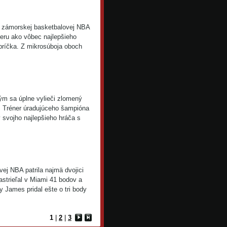
 zámorskej basketbalovej NBA
eru ako vôbec najlepšieho
ebríčka. Z mikrosúboja oboch
ým sa úplne vylieči zlomený
. Tréner úradujúceho šampióna
svojho najlepšieho hráča s
j NBA patrila najmä dvojici
trieľal v Miami 41 bodov a
y James pridal ešte o tri body
1
|
2
|
3