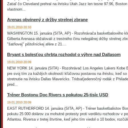
Zatiaľ čo Cleveland prehral na ihrisku Utah Jazz len tesne 97:96, Boston
vlastnom...
Arenas obvinený z držby strelnej zbrane
19.01.2010 20:10
WASHINGTON 15. januára (SITA, AP) - Rozohrávača basketbalového kl
Gilberta Arenasa obžalovali z trestného činu nelegálnej držby strelnej zb
"šatňovej" pištoľníckej afére z 21....
Bryant s bolesťou chrbta rozhodol o výhre nad Dallasom
19.01.2010 20:09
NEW YORK 14. januára (SITA) - Rozohrávač Los Angeles Lakers Kobe Br
pre svoj tím za každých okolností kľúčovou postavou na ihrisku, keď so
stretnutie na ihrisku Dallas Mavericks. Tridsaťjedenročný rodák z Philade
pred...
Tréner Bostonu Doc Rivers s pokutou 25-tisíc USD
19.01.2010 20:09
EAST RUTHERFORD 14. januára (SITA, AP) - Tréner basketbalistov Bost
pokutu 25 000 dolárov za mohutné protesty proti verdiktu rozhodcov v
Atlantou. Riversa v tretej štvrtine, keď jeho tím viedol o 10 bodov, rozčúl