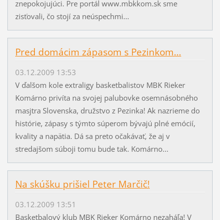
znepokojujúci. Pre portál www.mbkkom.sk sme
zisťovali, čo stojí za neúspechmi...
Pred domácim zápasom s Pezinkom...
03.12.2009 13:53
V ďalšom kole extraligy basketbalistov MBK Rieker
Komárno privíta na svojej palubovke osemnásobného
masjtra Slovenska, družstvo z Pezinka! Ak nazrieme do
histórie, zápasy s týmto súperom bývajú plné emócií,
kvality a napätia. Dá sa preto očakávať, že aj v
stredajšom súboji tomu bude tak. Komárno...
Na skúšku prišiel Peter Marčič!
03.12.2009 13:51
Basketbalový klub MBK Rieker Komárno nezaháľa! V