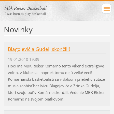
Mbk Rieker Basketball
I was born to play basketball
Novinky
Blagojevič a Gudelj skončili!
19.01.2010 19:39
Hoci má MBK Rieker Komárno tento víkend extraligové
voľno, v klube sa i napriek tomu dejú veľké veci!
Komárňanskí basketbalisti sa v ďalšom priebehu súťaze
musia zaobísť bez Ivicu Blagojeviča a Zrinka Gudelja,
ktorí svoju púť v Komárne skončili. Vedenie MBK Rieker
Komárno na svojom piatkovom...