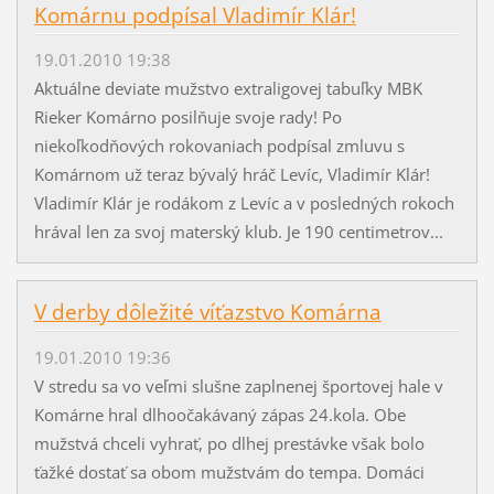
Komárnu podpísal Vladimír Klár!
19.01.2010 19:38
Aktuálne deviate mužstvo extraligovej tabuľky MBK
Rieker Komárno posilňuje svoje rady! Po
niekoľkodňových rokovaniach podpísal zmluvu s
Komárnom už teraz bývalý hráč Levíc, Vladimír Klár!
Vladimír Klár je rodákom z Levíc a v posledných rokoch
hrával len za svoj materský klub. Je 190 centimetrov...
V derby dôležité víťazstvo Komárna
19.01.2010 19:36
V stredu sa vo veľmi slušne zaplnenej športovej hale v
Komárne hral dlhoočakávaný zápas 24.kola. Obe
mužstvá chceli vyhrať, po dlhej prestávke však bolo
ťažké dostať sa obom mužstvám do tempa. Domáci