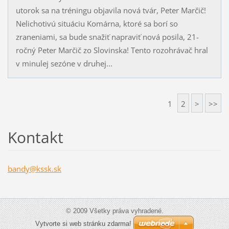
utorok sa na tréningu objavila nová tvár, Peter Marčič!
Nelichotivú situáciu Komárna, ktoré sa borí so
zraneniami, sa bude snažiť napraviť nová posila, 21-
ročný Peter Marčič zo Slovinska! Tento rozohrávač hral
v minulej sezóne v druhej...
1
2
>
>>
Kontakt
bandy@ks
sk.sk
© 2009 Všetky práva vyhradené.
Vytvorte si web stránku zdarma!