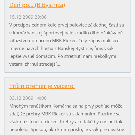
Deň po... (B.Bystrica)
15.12.2009 20:06
V predposlednom kole prvej polovice základnej časti sa
v komárňanskej športovej hale zrodilo dlho očakávané
víťazstvo domáceho MBK Rieker. Celý zápas mali síce
mierne navrch hostia z Banskej Bystrice, finiš však
lepšie vyšiel domácim. Po stretnutí nám niekoľkými
vetami zhrnul stredajší...
Príčin prehier je viacero!
03.12.2009 14:00
Mnohým fanúšikom Komárna sa na prvý pohľad môže
zdať, že prehry MBK Rieker sú sklamaním. Pozrime sa
však na situáciu triezvo. Prehry ako také by nás ani tak
neboleli... Spôsob, ako k nim prišlo, je však pre divákov