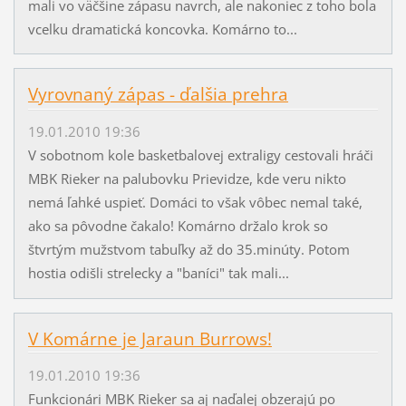
mali vo väčšine zápasu navrch, ale nakoniec z toho bola
vcelku dramatická koncovka. Komárno to...
Vyrovnaný zápas - ďalšia prehra
19.01.2010 19:36
V sobotnom kole basketbalovej extraligy cestovali hráči
MBK Rieker na palubovku Prievidze, kde veru nikto
nemá ľahké uspieť. Domáci to však vôbec nemal také,
ako sa pôvodne čakalo! Komárno držalo krok so
štvrtým mužstvom tabuľky až do 35.minúty. Potom
hostia odišli strelecky a "baníci" tak mali...
V Komárne je Jaraun Burrows!
19.01.2010 19:36
Funkcionári MBK Rieker sa aj naďalej obzerajú po