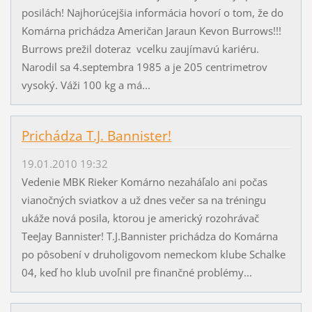
posilách! Najhorúcejšia informácia hovorí o tom, že do
Komárna prichádza Američan Jaraun Kevon Burrows!!!
Burrows prežil doteraz vcelku zaujímavú kariéru.
Narodil sa 4.septembra 1985 a je 205 centrimetrov
vysoký. Váži 100 kg a má...
Prichádza T.J. Bannister!
19.01.2010 19:32
Vedenie MBK Rieker Komárno nezaháľalo ani počas
vianočných sviatkov a už dnes večer sa na tréningu
ukáže nová posila, ktorou je americký rozohrávač
TeeJay Bannister! T.J.Bannister prichádza do Komárna
po pôsobení v druholigovom nemeckom klube Schalke
04, keď ho klub uvoľnil pre finančné problémy...