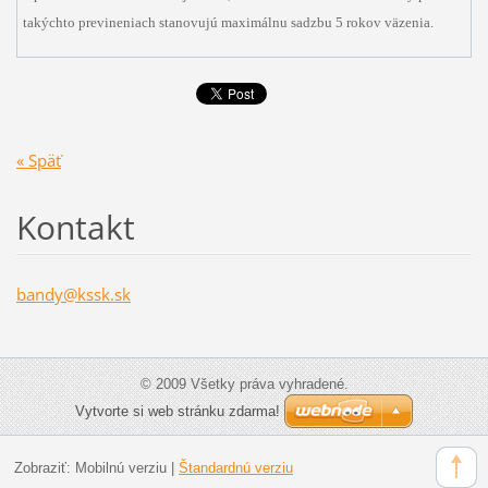
takýchto previneniach stanovujú maximálnu sadzbu 5 rokov väzenia.
« Späť
Kontakt
bandy@ks
sk.sk
© 2009 Všetky práva vyhradené.
Vytvorte si web stránku zdarma!
Zobraziť:
Mobilnú verziu
|
Štandardnú verziu