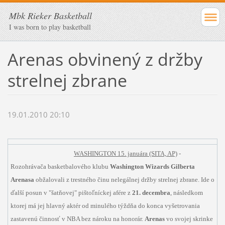
Mbk Rieker Basketball
I was born to play basketball
Arenas obvinený z držby
strelnej zbrane
19.01.2010 20:10
WASHINGTON 15. januára (SITA, AP)
-
Rozohrávača basketbalového klubu
Washington Wizards Gilberta
Arenasa
obžalovali z trestného činu nelegálnej držby strelnej zbrane. Ide o
ďalší posun v "šatňovej" pištoľníckej afére z
21. decembra
, následkom
ktorej má jej hlavný aktér od minulého týždňa do konca vyšetrovania
zastavenú činnosť v NBA bez nároku na honorár.
Arenas
vo svojej skrinke