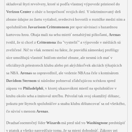
skladoval štyri revolvery, ktoré si podľa vlastnej výpovede priniesol do
Verizon Center
z obáv o bezpečnosť svojich detí. V inkriminovaný deň
zbrane údajne zo žartu vytiahol, svedectvá hovorili o roztržke medzi ním a
spoluhráčom
Javarisom Crittentonom
pre spor súvisiaci s hazardnou
kartovou hrou. Obaja mali na seba mieriť nenabitými pištoľami,
Arenas
tvrdil, že si chcel z
Crittentona
iba "vystreliť" a výpovede v médiách sú
zveličené. Nič to však nemení na fakte, že pravidlá zámorskej profiligy
síce umožňujú vlastniť hráčom strelné zbrane, ale nesmú ich mať v
oficiálnych priestoroch klubu alebo pri akýchkoľvek akciách týkajúcich
sa NBA.
Arenas
sa ospravedlnil, ale vedenie NBA na čele s komisárom
Davidom Sternom
si následne pohneval zľahčujúcou scénkou spred
zápasu vo
Philadelphii
, v ktorej ukazovákmi mieril na spoluhráčov v
kruhu okolo seba a imitoval streľbu. Privolal tak svoj okamžitý dištanc,
pokutu pre štyroch spoluhráčov a snahu klubu dištancovať sa od všetkého,
čo súvisí s menom
Arenas
.
Dvadsaťosemročný líder
Wizards
má pred súd vo
Washingtone
predstúpiť
v piatok a všetko nasvedčuje tomu, že sa mieni dohodnúť. Zákony pri