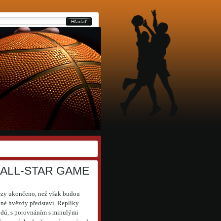
Hľadať
 ALL-STAR GAME
brzy ukončeno, než však budou
ěné hvězdy představí. Repliky
odů, s porovnáním s minulými