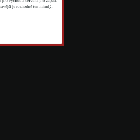
rá pro východ a červená pro západ.
mavější je rozhodně ten minulý,