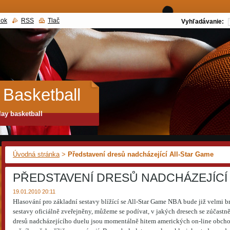
nok
RSS
Tlač
Vyhľadávanie:
 Basketball
lay basketball
Úvodná stránka
>
Představení dresů nadcházející All-Star Game
PŘEDSTAVENÍ DRESŮ NADCHÁZEJÍCÍ
19.01.2010 20:11
Hlasování pro základní sestavy blížící se All-Star Game NBA bude již velmi 
sestavy oficiálně zveřejněny, můžeme se podívat, v jakých dresech se zúčastn
dresů nadcházejícího duelu jsou momentálně hitem amerických on-line obch