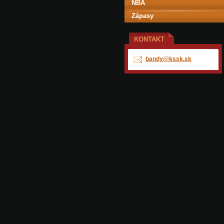
NBA
Zápasy
KONTAKT
bandy@ks
sk.sk