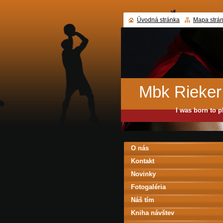
Úvodná stránka
Mapa strá
Mbk Rieker
I was born to p
O nás
Kontakt
Novinky
Fotogaléria
Náš tím
Kniha návštev