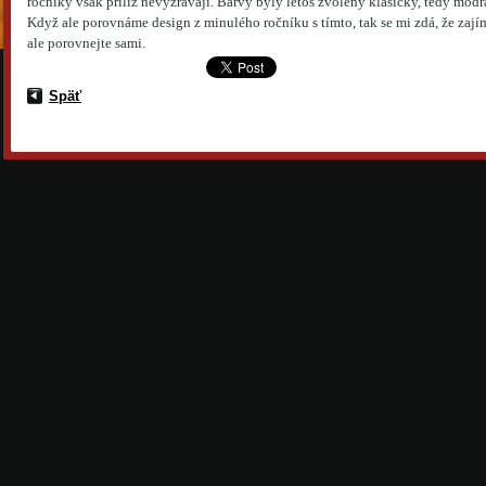
ročníky však příliž nevyzrávají. Barvy byly letos zvoleny klasicky, tedy mod
Když ale porovnáme design z minulého ročníku s tímto, tak se mi zdá, že zají
ale porovnejte sami.
Späť