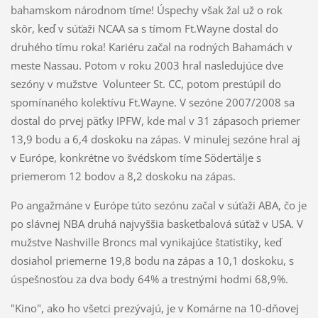
bahamskom národnom tíme! Úspechy však žal už o rok
skôr, keď v súťaži NCAA sa s tímom Ft.Wayne dostal do
druhého tímu roka! Kariéru začal na rodných Bahamách v
meste Nassau. Potom v roku 2003 hral nasledujúce dve
sezóny v mužstve Volunteer St. CC, potom prestúpil do
spomínaného kolektívu Ft.Wayne. V sezóne 2007/2008 sa
dostal do prvej päťky IPFW, kde mal v 31 zápasoch priemer
13,9 bodu a 6,4 doskoku na zápas. V minulej sezóne hral aj
v Európe, konkrétne vo švédskom tíme Södertälje s
priemerom 12 bodov a 8,2 doskoku na zápas.
Po angažmáne v Európe túto sezónu začal v súťaži ABA, čo je
po slávnej NBA druhá najvyššia basketbalová súťaž v USA. V
mužstve Nashville Broncs mal vynikajúce štatistiky, keď
dosiahol priemerne 19,8 bodu na zápas a 10,1 doskoku, s
úspešnosťou za dva body 64% a trestnými hodmi 68,9%.
"Kino", ako ho všetci prezývajú, je v Komárne na 10-dňovej