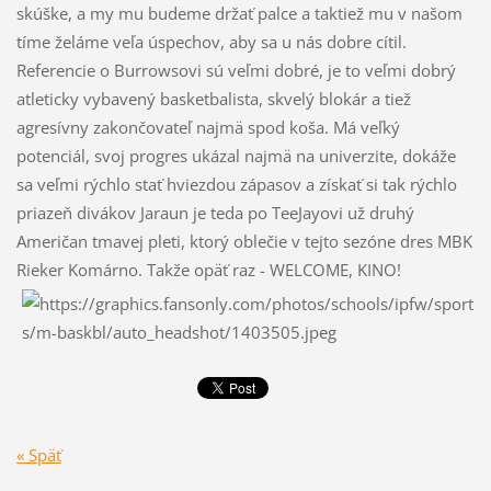
skúške, a my mu budeme držať palce a taktiež mu v našom
tíme želáme veľa úspechov, aby sa u nás dobre cítil.
Referencie o Burrowsovi sú veľmi dobré, je to veľmi dobrý
atleticky vybavený basketbalista, skvelý blokár a tiež
agresívny zakončovateľ najmä spod koša. Má veľký
potenciál, svoj progres ukázal najmä na univerzite, dokáže
sa veľmi rýchlo stať hviezdou zápasov a získať si tak rýchlo
priazeň divákov Jaraun je teda po TeeJayovi už druhý
Američan tmavej pleti, ktorý oblečie v tejto sezóne dres MBK
Rieker Komárno. Takže opäť raz - WELCOME, KINO!
« Späť