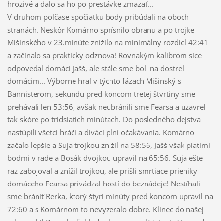
hrozivé a dalo sa ho po prestávke zmazať...
V druhom polčase spočiatku body pribúdali na oboch
stranách. Neskôr Komárno sprísnilo obranu a po trojke
Mišinského v 23.minúte znížilo na minimálny rozdiel 42:41
a začínalo sa prakticky odznova! Rovnakým kalibrom síce
odpovedal domáci Jašš, ale stále sme boli na dostrel
domácim... Výborne hral v týchto fázach Mišinský s
Bannisterom, sekundu pred koncom tretej štvrtiny sme
prehávali len 53:56, avšak neubránili sme Fearsa a uzavrel
tak skóre po tridsiatich minútach. Do posledného dejstva
nastúpili všetci hráči a diváci plní očakávania. Komárno
začalo lepšie a Suja trojkou znížil na 58:56, Jašš však piatimi
bodmi v rade a Bosák dvojkou upravil na 65:56. Suja ešte
raz zabojoval a znížil trojkou, ale prišli smrtiace prieniky
domáceho Fearsa privádzal hostí do beznádeje! Nestíhali
sme brániť Rerka, ktorý štyri minúty pred koncom upravil na
72:60 a s Komárnom to nevyzeralo dobre. Klinec do našej