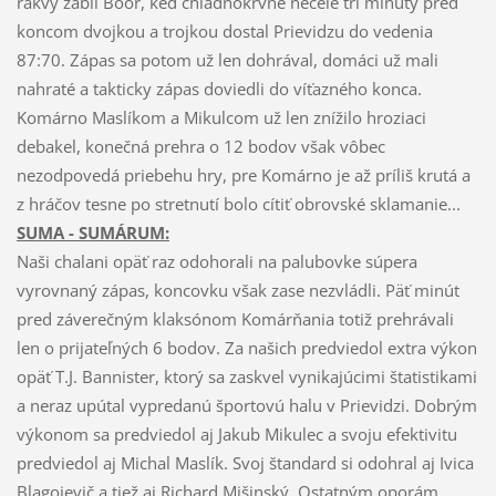
rakvy zabil Boor, keď chladnokrvne necelé tri minúty pred
koncom dvojkou a trojkou dostal Prievidzu do vedenia
87:70. Zápas sa potom už len dohrával, domáci už mali
nahraté a takticky zápas doviedli do víťazného konca.
Komárno Maslíkom a Mikulcom už len znížilo hroziaci
debakel, konečná prehra o 12 bodov však vôbec
nezodpovedá priebehu hry, pre Komárno je až príliš krutá a
z hráčov tesne po stretnutí bolo cítiť obrovské sklamanie...
SUMA - SUMÁRUM:
Naši chalani opäť raz odohorali na palubovke súpera
vyrovnaný zápas, koncovku však zase nezvládli. Päť minút
pred záverečným klaksónom Komárňania totiž prehrávali
len o prijateľných 6 bodov. Za našich predviedol extra výkon
opäť T.J. Bannister, ktorý sa zaskvel vynikajúcimi štatistikami
a neraz upútal vypredanú športovú halu v Prievidzi. Dobrým
výkonom sa predviedol aj Jakub Mikulec a svoju efektivitu
predviedol aj Michal Maslík. Svoj štandard si odohral aj Ivica
Blagojevič a tiež aj Richard Mišinský. Ostatným oporám