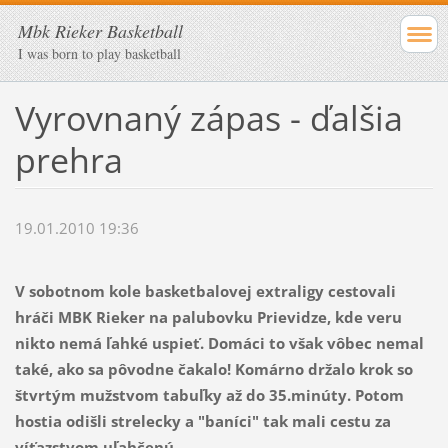
Mbk Rieker Basketball
I was born to play basketball
Vyrovnaný zápas - ďalšia
prehra
19.01.2010 19:36
V sobotnom kole basketbalovej extraligy cestovali
hráči MBK Rieker na palubovku Prievidze, kde veru
nikto nemá ľahké uspieť. Domáci to však vôbec nemal
také, ako sa pôvodne čakalo! Komárno držalo krok so
štvrtým mužstvom tabuľky až do 35.minúty. Potom
hostia odišli strelecky a "baníci" tak mali cestu za
víťazstvom uľahčenú...