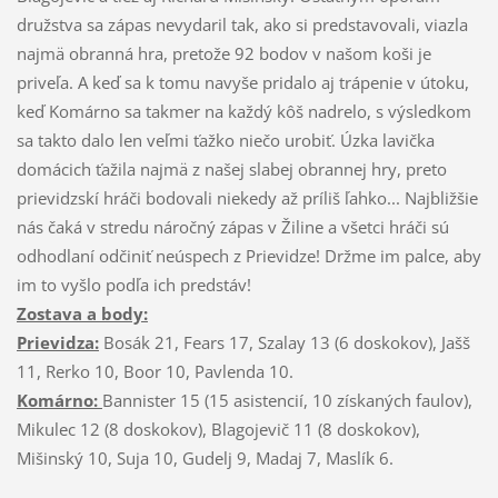
družstva sa zápas nevydaril tak, ako si predstavovali, viazla
najmä obranná hra, pretože 92 bodov v našom koši je
priveľa. A keď sa k tomu navyše pridalo aj trápenie v útoku,
keď Komárno sa takmer na každý kôš nadrelo, s výsledkom
sa takto dalo len veľmi ťažko niečo urobiť. Úzka lavička
domácich ťažila najmä z našej slabej obrannej hry, preto
prievidzskí hráči bodovali niekedy až príliš ľahko... Najbližšie
nás čaká v stredu náročný zápas v Žiline a všetci hráči sú
odhodlaní odčiniť neúspech z Prievidze! Držme im palce, aby
im to vyšlo podľa ich predstáv!
Zostava a body:
Prievidza:
Bosák 21, Fears 17, Szalay 13 (6 doskokov), Jašš
11, Rerko 10, Boor 10, Pavlenda 10.
Komárno:
Bannister 15 (15 asistencií, 10 získaných faulov),
Mikulec 12 (8 doskokov), Blagojevič 11 (8 doskokov),
Mišinský 10, Suja 10, Gudelj 9, Madaj 7, Maslík 6.