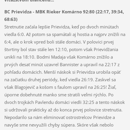
BC Prievidza - MBK Rieker Komárno 92:80 (22:17, 39:34,
68:63)
Stretnutie začala lepšie Prievidza, keď po dvoch minútach
viedla 6:0. Až potom sa spamätali aj hostia a najprv znížili na
6:4, ale o krok vpred boli stále domáci. V polovici prvej
štvrtiny bol stav stále len 12:10, potom však Prievidžania
unikli na 18:10. Bodmi Madaja však Komárno znížilo a
prvých desať minút uzavrel Bannister a upravil na 22:17 z
pohľadu domácich. Menší náskok si Prievidza urobila opäť
na začiatku druhej periódy, keď viedla 26:19. Zaskvel sa
však Blagojevič a košom s faulom upravil na 26:25! Žiaľ,
úporne dobehnuté manko sme stratili veľmi rýchlo. Po
dvoch trojkách Pavlendu domáci viedli 32:25 a tento náskok
si udržovali prakticky až do konca prvej polovice stretnutia.
Nepodarilo sa nám eliminovať ostrostrelcov Prievidze a
navyše sme nevyužili chyby súpera. Skóre však nebolo