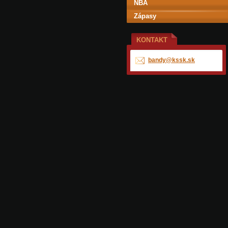
NBA
Zápasy
KONTAKT
bandy@ks
sk.sk