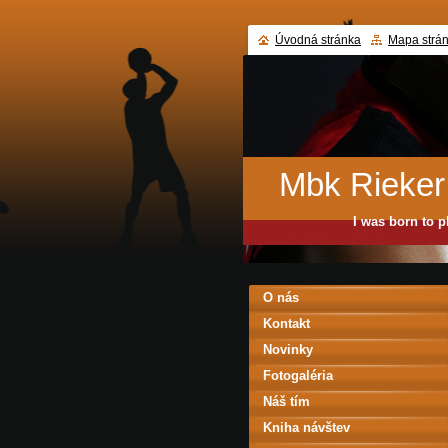
Úvodná stránka
Mapa strá
Mbk Rieker
I was born to p
O nás
Kontakt
Novinky
Fotogaléria
Náš tím
Kniha návštev