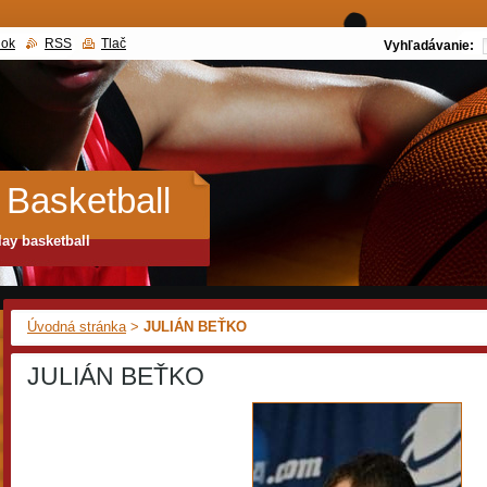
nok
RSS
Tlač
Vyhľadávanie:
 Basketball
lay basketball
Úvodná stránka
>
JULIÁN BEŤKO
JULIÁN BEŤKO