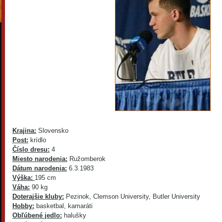
Krajina:
Slovensko
Post:
krídlo
Číslo dresu:
4
Miesto narodenia:
Ružomberok
Dátum narodenia:
6.3.1983
Výška:
195 cm
Váha:
90 kg
Doterajšie kluby:
Pezinok, Clemson University, Butler University
Hobby:
basketbal, kamaráti
Obľúbené jedlo:
halušky