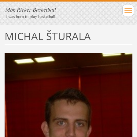
Mbk Rieker Basketball
I was born to play basketball
MICHAL ŠTURALA