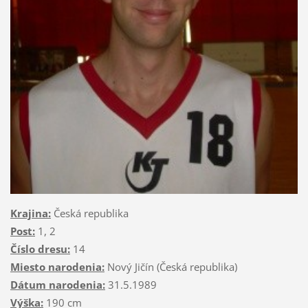
Krajina:
Česká republika
Post:
1, 2
Číslo dresu:
14
Miesto narodenia:
Nový Jičín (Česká republika)
Dátum narodenia:
31.5.1989
Výška:
190 cm