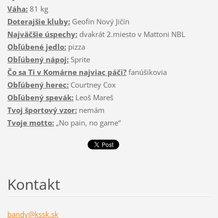
Váha:
81 kg
Doterajšie kluby:
Geofin Nový Jičín
Najväčšie úspechy:
dvakrát 2.miesto v Mattoni NBL
Obľúbené jedlo:
pizza
Obľúbený nápoj:
Sprite
Čo sa Ti v Komárne najviac páči?
fanúšikovia
Obľúbený herec:
Courtney Cox
Obľúbený spevák:
Leoš Mareš
Tvoj športový vzor:
nemám
Tvoje motto:
„No pain, no game“
Kontakt
bandy@ks
sk.sk