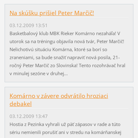
Na skúšku prišiel Peter Marčič!
03.12.2009 13:51
Basketbalový klub MBK Rieker Komárno nezaháľa! V
utorok sa na tréningu objavila nová tvár, Peter Marčič!
Nelichotivú situáciu Komárna, ktoré sa borí so
zraneniami, sa bude snažiť napraviť nová posila, 21-
ročný Peter Marčič zo Slovinska! Tento rozohrávač hral
v minulej sezóne v druhej...
Komárno v závere odvrátilo hroziaci
debakel
03.12.2009 13:47
Hostia z Pezinka vyhrali už päť zápasov v rade a túto
sériu nemienili porušiť ani v stredu na komárňanskej