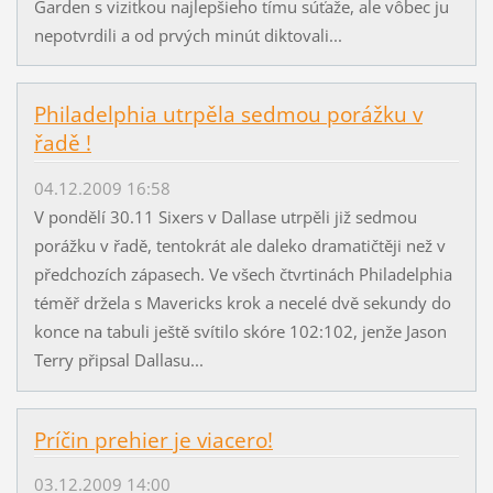
Garden s vizitkou najlepšieho tímu súťaže, ale vôbec ju
nepotvrdili a od prvých minút diktovali...
Philadelphia utrpěla sedmou porážku v
řadě !
04.12.2009 16:58
V pondělí 30.11 Sixers v Dallase utrpěli již sedmou
porážku v řadě, tentokrát ale daleko dramatičtěji než v
předchozích zápasech. Ve všech čtvrtinách Philadelphia
téměř držela s Mavericks krok a necelé dvě sekundy do
konce na tabuli ještě svítilo skóre 102:102, jenže Jason
Terry připsal Dallasu...
Príčin prehier je viacero!
03.12.2009 14:00