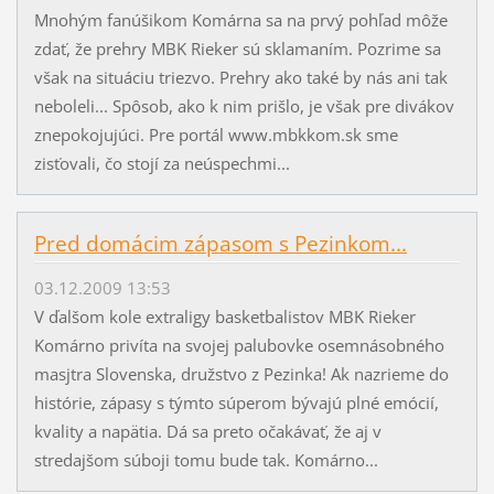
Mnohým fanúšikom Komárna sa na prvý pohľad môže
zdať, že prehry MBK Rieker sú sklamaním. Pozrime sa
však na situáciu triezvo. Prehry ako také by nás ani tak
neboleli... Spôsob, ako k nim prišlo, je však pre divákov
znepokojujúci. Pre portál www.mbkkom.sk sme
zisťovali, čo stojí za neúspechmi...
Pred domácim zápasom s Pezinkom...
03.12.2009 13:53
V ďalšom kole extraligy basketbalistov MBK Rieker
Komárno privíta na svojej palubovke osemnásobného
masjtra Slovenska, družstvo z Pezinka! Ak nazrieme do
histórie, zápasy s týmto súperom bývajú plné emócií,
kvality a napätia. Dá sa preto očakávať, že aj v
stredajšom súboji tomu bude tak. Komárno...