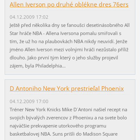
Allen Iverson po druhé oblékne dres 76ers
04.12.2009 17:02
Ještě před několika dny se fanoušci desetinásobného All
Star hráče NBA - Allena Iversona pomalu smiřovali s
tím, že už ho na plaubovkách NBA nikdy neuvidí. Jenže
jméno Allen Iverson mezi volnými hráči nezůstalo příliž
dlouho. Jako první tým který o jeho služby projevil
zájem, byla Philadelphia...
D Antoniho New York prestrieľal Phoenix
04.12.2009 17:00
Tréner New York Knicks Mike D´Antoni našiel recept na
svojich bývalých zverencov z Phoenixu a na svete bolo
najväčšie prekvapenie utorkového programu
basketbalovej NBA. Suns prišli do Madison Square