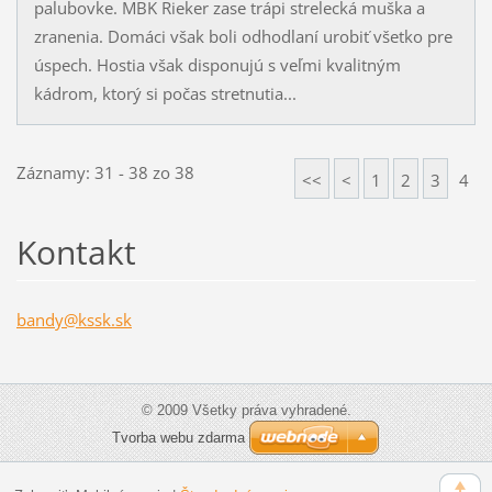
palubovke. MBK Rieker zase trápi strelecká muška a
zranenia. Domáci však boli odhodlaní urobiť všetko pre
úspech. Hostia však disponujú s veľmi kvalitným
kádrom, ktorý si počas stretnutia...
Záznamy: 31 - 38 zo 38
<<
<
1
2
3
4
Kontakt
bandy@ks
sk.sk
© 2009 Všetky práva vyhradené.
Tvorba webu zdarma